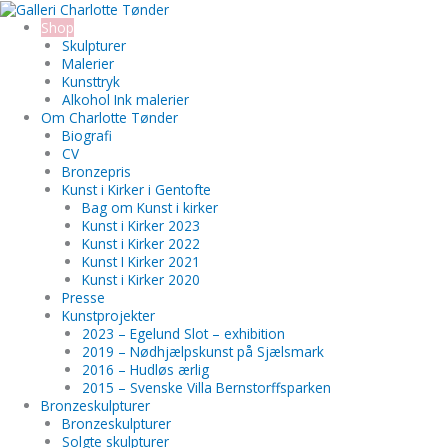
Gå
Search...
til
Shop
indholdet
Skulpturer
Malerier
Kunsttryk
Alkohol Ink malerier
Om Charlotte Tønder
Biografi
CV
Bronzepris
Kunst i Kirker i Gentofte
Bag om Kunst i kirker
Kunst i Kirker 2023
Kunst i Kirker 2022
Kunst I Kirker 2021
Kunst i Kirker 2020
Presse
Kunstprojekter
2023 – Egelund Slot – exhibition
2019 – Nødhjælpskunst på Sjælsmark
2016 – Hudløs ærlig
2015 – Svenske Villa Bernstorffsparken
Bronzeskulpturer
Bronzeskulpturer
Solgte skulpturer