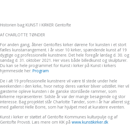
Historien bag KUNST I KIRKER Gentofte
Af CHARLOTTE TØNDER
For anden gang, åbner Gentoftes kirker dørene for kunsten i et stort
fælles kunstarrangement. I år viser 10 kirker, spændende kunst af 19
dygtige og professionelle kunstnere. Det hele foregår lørdag d. 30. og
søndag d. 31. oktober 2021. Her vises både billedkunst og skulpturer.
Du kan se hele programmet for Kunst i kirker på Kunst i kirkers
hjemmeside her:
Program
De i alt 19 professionelle kunstnere vil være til stede under hele
weekenden i den kirke, hvor netop deres værker bliver udstillet. Her vil
gæsterne opleve kunsten i de ganske storslåede rammer, som
kirkerne repræsenterer. Sidste år var der mange besøgende og stor
interesse. Bag projektet står Charlotte Tønder, som i år har allieret sig
med gallerist Helle Borre, som har hjulpet med at kuratere eventen.
Kunst i kirker er støttet af Gentofte Kommunes kulturpulje og af
Gentofte Provsti. Læs mere om KIK på
www.kunstikirker.dk