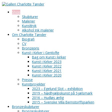
Gå
Search...
til
indholdet
Shop
Skulpturer
Malerier
Kunsttryk
Alkohol Ink malerier
Om Charlotte Tønder
Biografi
CV
Bronzepris
Kunst i Kirker i Gentofte
Bag om Kunst i kirker
Kunst i Kirker 2023
Kunst i Kirker 2022
Kunst I Kirker 2021
Kunst i Kirker 2020
Presse
Kunstprojekter
2023 – Egelund Slot – exhibition
2019 – Nødhjælpskunst på Sjælsmark
2016 – Hudløs ærlig
2015 – Svenske Villa Bernstorffsparken
Bronzeskulpturer
Bronzeskulpturer