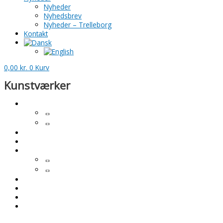
Nyheder
Nyhedsbrev
Nyheder – Trelleborg
Kontakt
0,00
kr.
0
Kurv
Kunstværker
Skulpturer
Charlotte Tønder
Patineret bronze
Inspiration - Tidligere værker - skulpturer
---
Malerier
Kunsttryk
Alkohol Ink malerier
Inspiration - Tidligere værker - malerier
Gavekort
Kommende værker
Værker