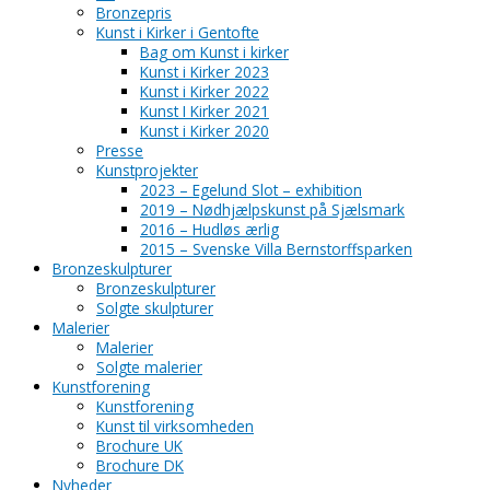
Bronzepris
Kunst i Kirker i Gentofte
Bag om Kunst i kirker
Kunst i Kirker 2023
Kunst i Kirker 2022
Kunst I Kirker 2021
Kunst i Kirker 2020
Presse
Kunstprojekter
2023 – Egelund Slot – exhibition
2019 – Nødhjælpskunst på Sjælsmark
2016 – Hudløs ærlig
2015 – Svenske Villa Bernstorffsparken
Bronzeskulpturer
Bronzeskulpturer
Solgte skulpturer
Malerier
Malerier
Solgte malerier
Kunstforening
Kunstforening
Kunst til virksomheden
Brochure UK
Brochure DK
Nyheder