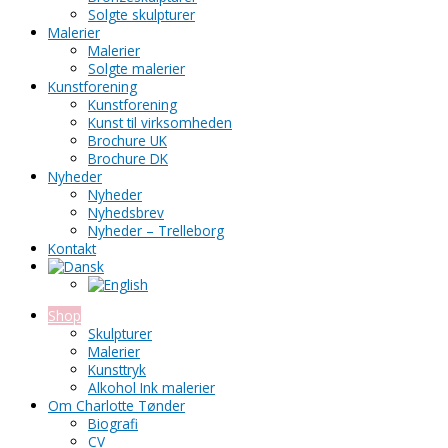
Solgte skulpturer
Malerier
Malerier
Solgte malerier
Kunstforening
Kunstforening
Kunst til virksomheden
Brochure UK
Brochure DK
Nyheder
Nyheder
Nyhedsbrev
Nyheder – Trelleborg
Kontakt
Shop
Skulpturer
Malerier
Kunsttryk
Alkohol Ink malerier
Om Charlotte Tønder
Biografi
CV