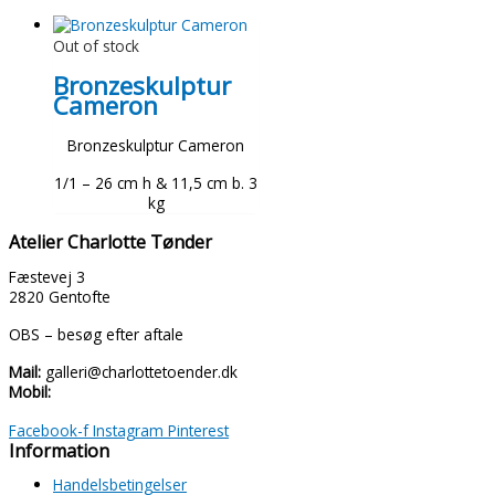
Out of stock
Bronzeskulptur
Cameron
Bronzeskulptur Cameron
1/1 – 26 cm h & 11,5 cm b. 3
kg
Atelier Charlotte Tønder
Fæstevej 3
2820 Gentofte
OBS – besøg efter aftale
Mail:
galleri@charlottetoender.dk
Mobil:
+45 22 24 11 99
Facebook-f
Instagram
Pinterest
Information
Handelsbetingelser