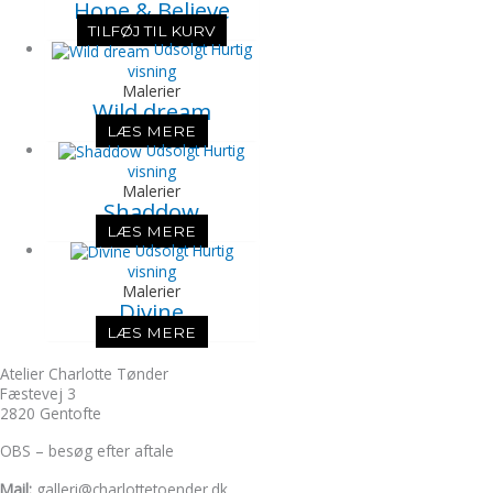
Hope & Believe
TILFØJ TIL KURV
Udsolgt
Hurtig
visning
Malerier
Wild dream
LÆS MERE
Udsolgt
Hurtig
visning
Malerier
Shaddow
LÆS MERE
Udsolgt
Hurtig
visning
Malerier
Divine
LÆS MERE
Atelier Charlotte Tønder
Fæstevej 3
2820 Gentofte
OBS – besøg efter aftale
Mail:
galleri@charlottetoender.dk