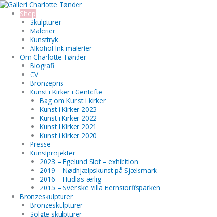
Gå
Search...
til
Shop
indholdet
Skulpturer
Malerier
Kunsttryk
Alkohol Ink malerier
Om Charlotte Tønder
Biografi
CV
Bronzepris
Kunst i Kirker i Gentofte
Bag om Kunst i kirker
Kunst i Kirker 2023
Kunst i Kirker 2022
Kunst I Kirker 2021
Kunst i Kirker 2020
Presse
Kunstprojekter
2023 – Egelund Slot – exhibition
2019 – Nødhjælpskunst på Sjælsmark
2016 – Hudløs ærlig
2015 – Svenske Villa Bernstorffsparken
Bronzeskulpturer
Bronzeskulpturer
Solgte skulpturer