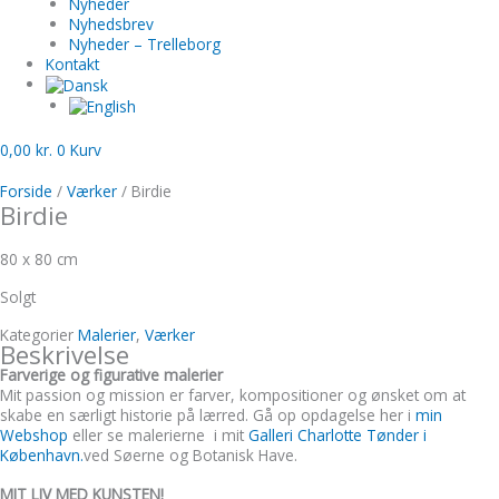
Nyheder
Nyhedsbrev
Nyheder – Trelleborg
Kontakt
0,00
kr.
0
Kurv
Forside
/
Værker
/ Birdie
Birdie
80 x 80 cm
Solgt
Kategorier
Malerier
,
Værker
Beskrivelse
Farverige og figurative malerier
Mit passion og mission er farver, kompositioner og ønsket om at
skabe en særligt historie på lærred. Gå op opdagelse her i
min
Webshop
eller se malerierne i mit
Galleri Charlotte Tønder i
København.
ved Søerne og Botanisk Have.
MIT LIV MED KUNSTEN!