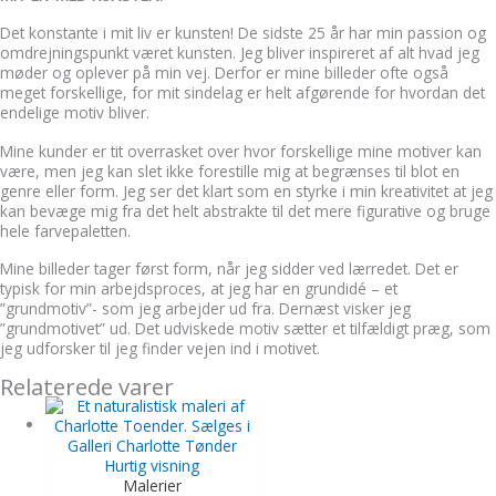
Det konstante i mit liv er kunsten! De sidste 25 år har min passion og
omdrejningspunkt været kunsten. Jeg bliver inspireret af alt hvad jeg
møder og oplever på min vej. Derfor er mine billeder ofte også
meget forskellige, for mit sindelag er helt afgørende for hvordan det
endelige motiv bliver.
Mine kunder er tit overrasket over hvor forskellige mine motiver kan
være, men jeg kan slet ikke forestille mig at begrænses til blot en
genre eller form. Jeg ser det klart som en styrke i min kreativitet at jeg
kan bevæge mig fra det helt abstrakte til det mere figurative og bruge
hele farvepaletten.
Mine billeder tager først form, når jeg sidder ved lærredet. Det er
typisk for min arbejdsproces, at jeg har en grundidé – et
”grundmotiv”- som jeg arbejder ud fra. Dernæst visker jeg
”grundmotivet” ud. Det udviskede motiv sætter et tilfældigt præg, som
jeg udforsker til jeg finder vejen ind i motivet.
Relaterede varer
Hurtig visning
Malerier