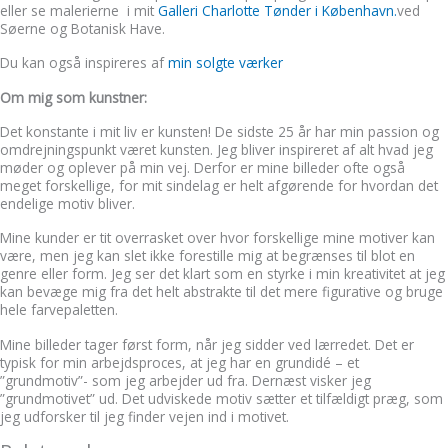
eller se malerierne i mit
Galleri Charlotte Tønder i København.
ved
Søerne og Botanisk Have.
Du kan også inspireres af
min solgte værker
Om mig som kunstner:
Det konstante i mit liv er kunsten! De sidste 25 år har min passion og
omdrejningspunkt været kunsten. Jeg bliver inspireret af alt hvad jeg
møder og oplever på min vej. Derfor er mine billeder ofte også
meget forskellige, for mit sindelag er helt afgørende for hvordan det
endelige motiv bliver.
Mine kunder er tit overrasket over hvor forskellige mine motiver kan
være, men jeg kan slet ikke forestille mig at begrænses til blot en
genre eller form. Jeg ser det klart som en styrke i min kreativitet at jeg
kan bevæge mig fra det helt abstrakte til det mere figurative og bruge
hele farvepaletten.
Mine billeder tager først form, når jeg sidder ved lærredet. Det er
typisk for min arbejdsproces, at jeg har en grundidé – et
”grundmotiv”- som jeg arbejder ud fra. Dernæst visker jeg
”grundmotivet” ud. Det udviskede motiv sætter et tilfældigt præg, som
jeg udforsker til jeg finder vejen ind i motivet.