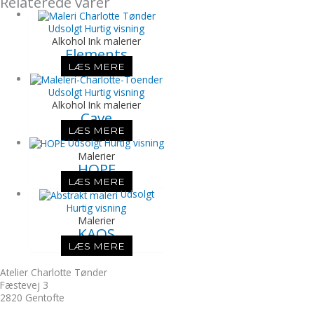
Relaterede varer
Udsolgt
Hurtig visning
Alkohol Ink malerier
Elements
LÆS MERE
Udsolgt
Hurtig visning
Alkohol Ink malerier
Cave
LÆS MERE
Udsolgt
Hurtig visning
Malerier
HOPE
LÆS MERE
Udsolgt
Hurtig visning
Malerier
KAOS
LÆS MERE
Atelier Charlotte Tønder
Fæstevej 3
2820 Gentofte