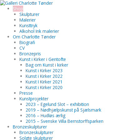
Gå
Organic
Search...
til
scene
Shop
indholdet
antal
Skulpturer
Malerier
Kunsttryk
Alkohol Ink malerier
Om Charlotte Tønder
Biografi
CV
Bronzepris
Kunst i Kirker i Gentofte
Bag om Kunst i kirker
Kunst i Kirker 2023
Kunst i Kirker 2022
Kunst I Kirker 2021
Kunst i Kirker 2020
Presse
Kunstprojekter
2023 – Egelund Slot – exhibition
2019 – Nødhjælpskunst på Sjælsmark
2016 – Hudløs ærlig
2015 – Svenske Villa Bernstorffsparken
Bronzeskulpturer
Bronzeskulpturer
Solgte skulpturer