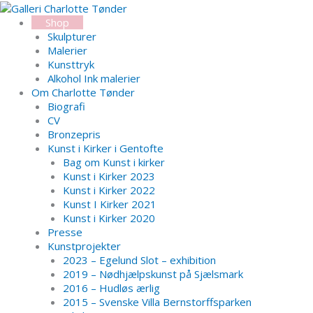
Gå
Search...
til
Shop
indholdet
Skulpturer
Malerier
Kunsttryk
Alkohol Ink malerier
Om Charlotte Tønder
Biografi
CV
Bronzepris
Kunst i Kirker i Gentofte
Bag om Kunst i kirker
Kunst i Kirker 2023
Kunst i Kirker 2022
Kunst I Kirker 2021
Kunst i Kirker 2020
Presse
Kunstprojekter
2023 – Egelund Slot – exhibition
2019 – Nødhjælpskunst på Sjælsmark
2016 – Hudløs ærlig
2015 – Svenske Villa Bernstorffsparken