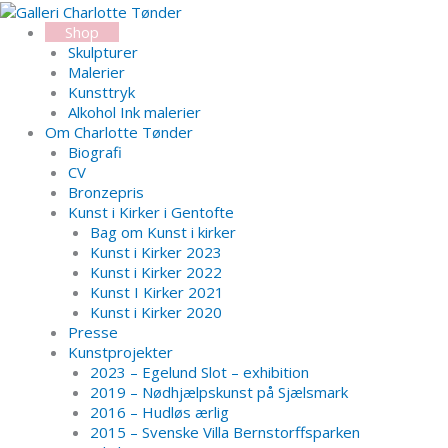
Gå
Search...
til
Shop
indholdet
Skulpturer
Malerier
Kunsttryk
Alkohol Ink malerier
Om Charlotte Tønder
Biografi
CV
Bronzepris
Kunst i Kirker i Gentofte
Bag om Kunst i kirker
Kunst i Kirker 2023
Kunst i Kirker 2022
Kunst I Kirker 2021
Kunst i Kirker 2020
Presse
Kunstprojekter
2023 – Egelund Slot – exhibition
2019 – Nødhjælpskunst på Sjælsmark
2016 – Hudløs ærlig
2015 – Svenske Villa Bernstorffsparken