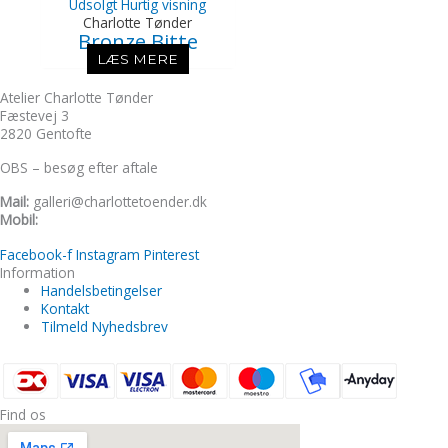
Udsolgt
Hurtig visning
Charlotte Tønder
Bronze Bitte
LÆS MERE
Atelier Charlotte Tønder
Fæstevej 3
2820 Gentofte
OBS – besøg efter aftale
Mail:
galleri@charlottetoender.dk
Mobil:
+45 22 24 11 99
Facebook-f
Instagram
Pinterest
Information
Handelsbetingelser
Kontakt
Tilmeld Nyhedsbrev
Find os