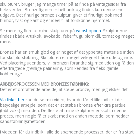
skulpturer, bruger jeg mange timer på at finde på vintagesider fra
hele verden. Bronzefiguren er helt unik og findes kun denne ene
udgave. Det finurlige bronze skulptur giver et finurligt look med
humor, tvist og kant og er idéel til at forskønne hjemmet.
Se mere og flere af mine skulpturer på
webshoppen
. Skulpturerne
findes i både Artiskok, avokado, feberfrugt, blomkål, tomat og meget
mere.
Bronze har en smuk glød og er noget af det ypperste materiale inden
for skulpturstøbning. Skulpturen er meget velegnet både ude og inde.
Ved placering udendørs, vil bronzen forandre sig med tiden og få den
eftertragtede grønlige patinering, som kendes fra f.eks gamle
kobbertage.
ARBEJDSPROCESSEN MED BRONZESTØBNING:
Det er et omfattende arbejde, at støbe bronze, men jeg elsker det.
Via linket her
kan du se min video, hvor du får et lille indblik i det
betydelige arbejde, som det er at støbe i bronze efter cire perdue
(tabt voks) metoden. De fleste af mine skulpturer er skabt i denne
proces, men nogle få er skabt med en anden metode, som hedder
sandstøbningsmetoden.
I videoen får du indblik i alle de spændende processer, der er fra start