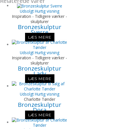
Relaterede varer
Udsolgt
Hurtig visning
Inspiration - Tidligere værker -
skulpturer
Bronzeskulptur
Sverre
LÆS MERE
Udsolgt
Hurtig visning
Inspiration - Tidligere værker -
skulpturer
Bronzeskulptur
Lady
LÆS MERE
Udsolgt
Hurtig visning
Charlotte Tønder
Bronzeskulptur
Dora
LÆS MERE