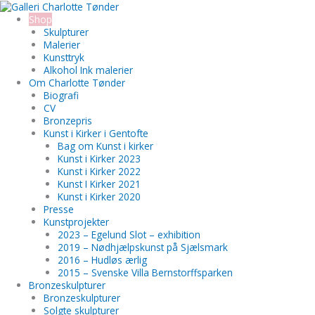
Gå
Search...
til
Shop
indholdet
Skulpturer
Malerier
Kunsttryk
Alkohol Ink malerier
Om Charlotte Tønder
Biografi
CV
Bronzepris
Kunst i Kirker i Gentofte
Bag om Kunst i kirker
Kunst i Kirker 2023
Kunst i Kirker 2022
Kunst I Kirker 2021
Kunst i Kirker 2020
Presse
Kunstprojekter
2023 – Egelund Slot – exhibition
2019 – Nødhjælpskunst på Sjælsmark
2016 – Hudløs ærlig
2015 – Svenske Villa Bernstorffsparken
Bronzeskulpturer
Bronzeskulpturer
Solgte skulpturer