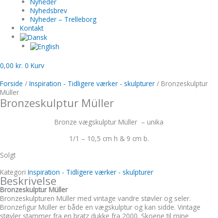
Nyheder
Nyhedsbrev
Nyheder – Trelleborg
Kontakt
0,00
kr.
0
Kurv
Forside
/
Inspiration - Tidligere værker - skulpturer
/ Bronzeskulptur
Müller
Bronzeskulptur Müller
Bronze vægskulptur Müller – unika
1/1 – 10,5 cm h & 9 cm b.
Solgt
Kategori
Inspiration - Tidligere værker - skulpturer
Beskrivelse
Bronzeskulptur Müller
Bronzeskulpturen Müller med vintage vandre støvler og seler.
Bronzefigur Müller er både en vægskulptur og kan sidde. Vintage
støvler stammer fra en bratz dukke fra 2000. Skoene til mine