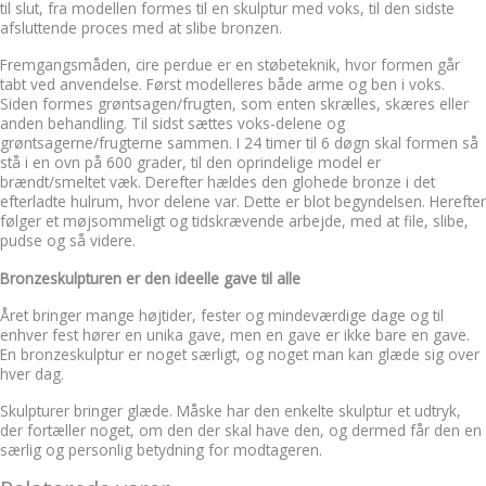
til slut, fra modellen formes til en skulptur med voks, til den sidste
afsluttende proces med at slibe bronzen.
Fremgangsmåden, cire perdue er en støbeteknik, hvor formen går
tabt ved anvendelse. Først modelleres både arme og ben i voks.
Siden formes grøntsagen/frugten, som enten skrælles, skæres eller
anden behandling. Til sidst sættes voks-delene og
grøntsagerne/frugterne sammen. I 24 timer til 6 døgn skal formen så
stå i en ovn på 600 grader, til den oprindelige model er
brændt/smeltet væk. Derefter hældes den glohede bronze i det
efterladte hulrum, hvor delene var. Dette er blot begyndelsen. Herefter
følger et møjsommeligt og tidskrævende arbejde, med at file, slibe,
pudse og så videre.
Bronzeskulpturen er den ideelle gave til alle
Året bringer mange højtider, fester og mindeværdige dage og til
enhver fest hører en unika gave, men en gave er ikke bare en gave.
En bronzeskulptur er noget særligt, og noget man kan glæde sig over
hver dag.
Skulpturer bringer glæde. Måske har den enkelte skulptur et udtryk,
der fortæller noget, om den der skal have den, og dermed får den en
særlig og personlig betydning for modtageren.